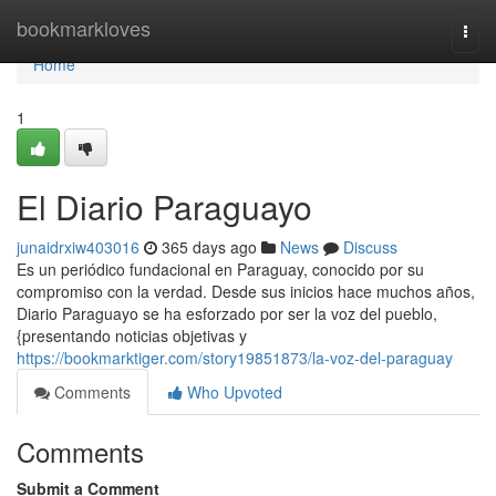
Home
bookmarkloves
Togg
navi
Home
1
El Diario Paraguayo
junaidrxiw403016
365 days ago
News
Discuss
Es un periódico fundacional en Paraguay, conocido por su
compromiso con la verdad. Desde sus inicios hace muchos años,
Diario Paraguayo se ha esforzado por ser la voz del pueblo,
{presentando noticias objetivas y
https://bookmarktiger.com/story19851873/la-voz-del-paraguay
Comments
Who Upvoted
Comments
Submit a Comment