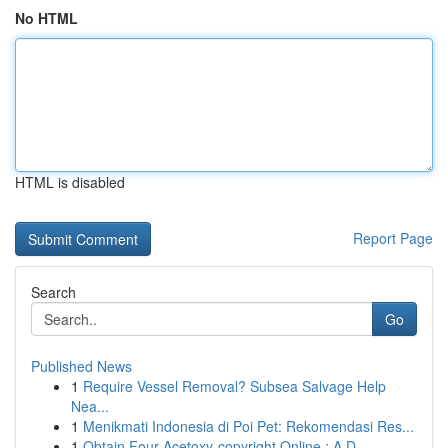
No HTML
HTML is disabled
Report Page
Search
Go
Published News
1
Require Vessel Removal? Subsea Salvage Help
Nea...
1
Menikmati Indonesia di Poi Pet: Rekomendasi Res...
1
Obtain Four-Acetoxy-copyright Online : A D...