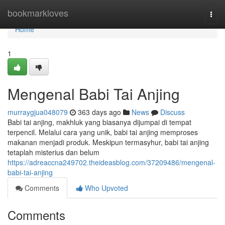
Home
bookmarkloves
Togg
navi
Home
1
Mengenal Babi Tai Anjing
murraygjua048079
363 days ago
News
Discuss
Babi tai anjing, makhluk yang biasanya dijumpai di tempat
terpencil. Melalui cara yang unik, babi tai anjing memproses
makanan menjadi produk. Meskipun termasyhur, babi tai anjing
tetaplah misterius dan belum
https://adreaccna249702.theideasblog.com/37209486/mengenal-
babi-tai-anjing
Comments
Who Upvoted
Comments