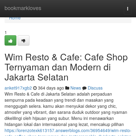
Home
bookmarkloves
Togg
navi
Home
1
Wim Resto & Cafe: Cafe Shop
Ternyaman dan Modern di
Jakarta Selatan
anket917xgb2
364 days ago
News
Discuss
Wim Resto & Cafe di Jakarta Selatan adalah perpaduan
sempurna pada keadaan yang trendi dan masakan yang
menggugah selera. kamu akan menyukai dekor yang chic,
atmosfer yang vibrant, dan sarana duduk outdoor yang nyaman
dikelilingi oleh hijauan yang subur. Menu ini menawarkan
hidangan lokal dan internasional yang lezat, mencakup pilihan
https://lorenzotexk613157.answerblogs.com/36954649/wim-resto-