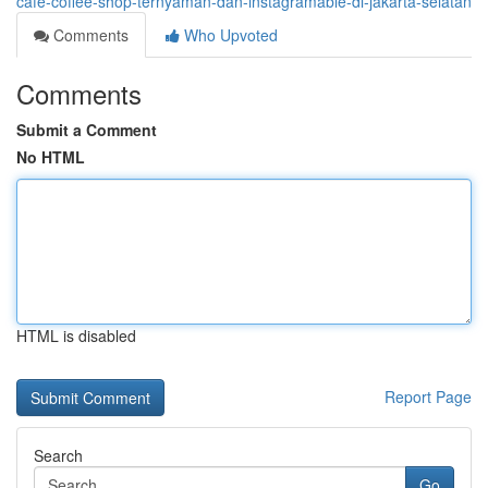
cafe-coffee-shop-ternyaman-dan-instagramable-di-jakarta-selatan
Comments
Who Upvoted
Comments
Submit a Comment
No HTML
HTML is disabled
Report Page
Search
Go