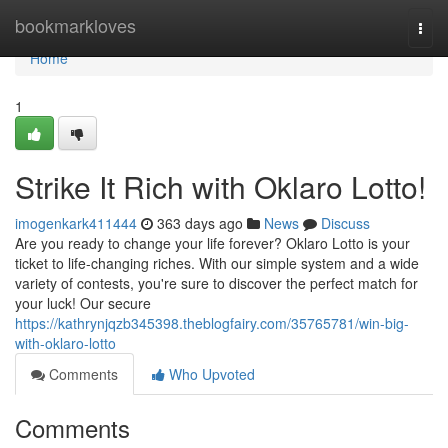
Home
bookmarkloves
Togg
navi
Home
1
Strike It Rich with Oklaro Lotto!
imogenkark411444
363 days ago
News
Discuss
Are you ready to change your life forever? Oklaro Lotto is your
ticket to life-changing riches. With our simple system and a wide
variety of contests, you're sure to discover the perfect match for
your luck! Our secure
https://kathrynjqzb345398.theblogfairy.com/35765781/win-big-
with-oklaro-lotto
Comments
Who Upvoted
Comments