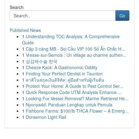
Search
Go
Published News
1
Understanding TOC Analysis: A Comprehensive
Guide
1
Cặp 3 càng MB - Soi Cầu VIP 100 Số Ăn Chắc H...
1
Vresse-sur-Semois : Un village au charme authen...
1
성감제수술 한국
1
Cheeze Kack: A Gastronomic Oddity
1
Finding Your Perfect Dentist in Taunton
1
คาสิโนสกุลเงินดิจิทัล: คู่มือสำหรับผู้เริ่มต้น
1
Protect Your Home: A Guide to Pest Control Ser...
1
Quick Response Code UTM Analysis Enhance ...
1
Looking For Vessel Removal? Marine Retrieval He...
1
Nyonya4d: Panduan Lengkap untuk Pemula
1
Fishbone Farms: $100/lb THCA Flower – A Emerg...
1
Doraemon Light Rail