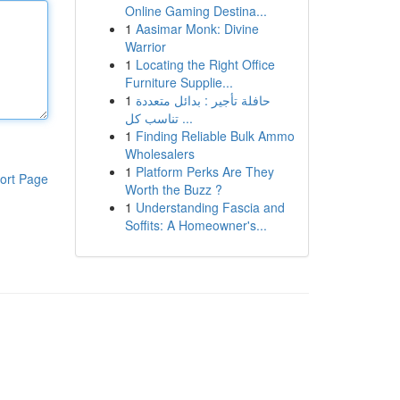
Online Gaming Destina...
1
Aasimar Monk: Divine
Warrior
1
Locating the Right Office
Furniture Supplie...
1
حافلة تأجير : بدائل متعددة
تناسب كل ...
1
Finding Reliable Bulk Ammo
Wholesalers
1
Platform Perks Are They
ort Page
Worth the Buzz ?
1
Understanding Fascia and
Soffits: A Homeowner's...