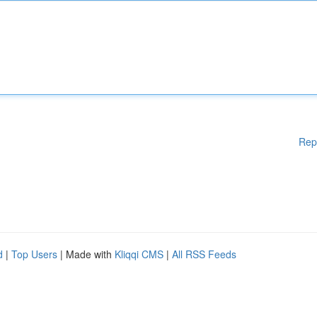
Rep
d
|
Top Users
| Made with
Kliqqi CMS
|
All RSS Feeds