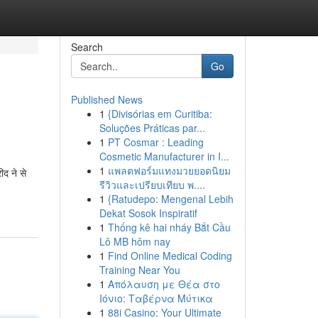
Search
Go
Published News
1
{Divisórias em Curitiba:
Soluções Práticas par...
1
PT Cosmar : Leading
Cosmetic Manufacturer in I...
1
แพลตฟอร์มแทงมวยยอดนิยม
ीद ने से
รีวิวและเปรียบเทียบ พ....
1
{Ratudepo: Mengenal Lebih
Dekat Sosok Inspiratif
1
Thống kê hai nháy Bắt Cầu
Lô MB hôm nay
1
Find Online Medical Coding
Training Near You
1
Απόλαυση με Θέα στο
Ιόνιο: Ταβέρνα Μύτικα
1
88i Casino: Your Ultimate