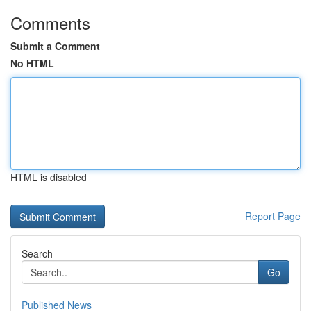
Comments
Submit a Comment
No HTML
HTML is disabled
Report Page
Search
Go
Published News