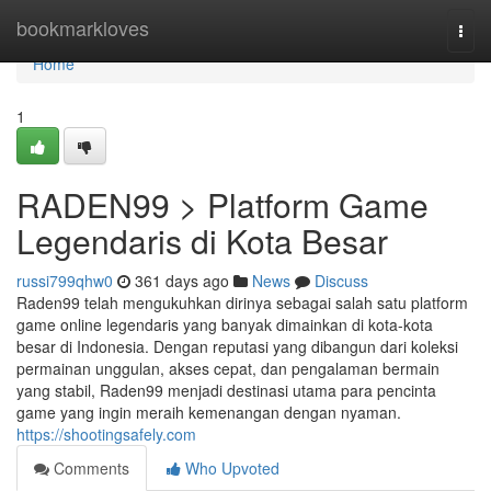
Home
bookmarkloves
Togg
navi
Home
1
RADEN99 > Platform Game
Legendaris di Kota Besar
russi799qhw0
361 days ago
News
Discuss
Raden99 telah mengukuhkan dirinya sebagai salah satu platform
game online legendaris yang banyak dimainkan di kota-kota
besar di Indonesia. Dengan reputasi yang dibangun dari koleksi
permainan unggulan, akses cepat, dan pengalaman bermain
yang stabil, Raden99 menjadi destinasi utama para pencinta
game yang ingin meraih kemenangan dengan nyaman.
https://shootingsafely.com
Comments
Who Upvoted