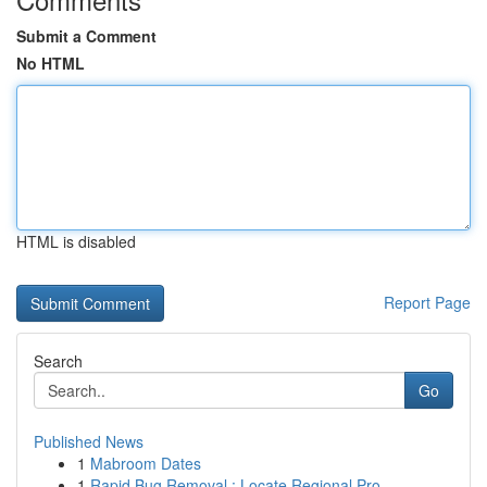
Submit a Comment
No HTML
HTML is disabled
Report Page
Search
Go
Published News
1
Mabroom Dates
1
Rapid Bug Removal : Locate Regional Pro...