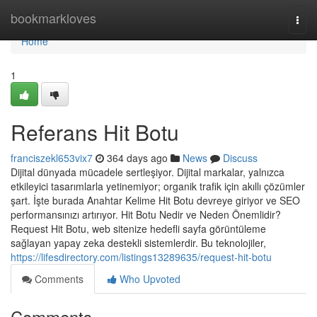
Home
bookmarkloves
Togg
navi
Home
1
Referans Hit Botu
franciszekl653vix7
364 days ago
News
Discuss
Dijital dünyada mücadele sertleşiyor. Dijital markalar, yalnızca
etkileyici tasarımlarla yetinemiyor; organik trafik için akıllı çözümler
şart. İşte burada Anahtar Kelime Hit Botu devreye giriyor ve SEO
performansınızı artırıyor. Hit Botu Nedir ve Neden Önemlidir?
Request Hit Botu, web sitenize hedefli sayfa görüntüleme
sağlayan yapay zeka destekli sistemlerdir. Bu teknolojiler,
https://lifesdirectory.com/listings13289635/request-hit-botu
Comments
Who Upvoted
Comments