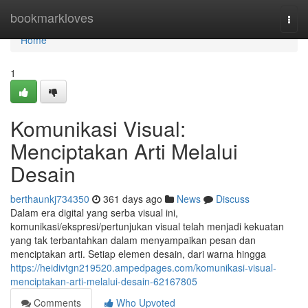
Home
bookmarkloves
Togg
navi
Home
1
Komunikasi Visual:
Menciptakan Arti Melalui
Desain
berthaunkj734350
361 days ago
News
Discuss
Dalam era digital yang serba visual ini,
komunikasi/ekspresi/pertunjukan visual telah menjadi kekuatan
yang tak terbantahkan dalam menyampaikan pesan dan
menciptakan arti. Setiap elemen desain, dari warna hingga
https://heidivtgn219520.ampedpages.com/komunikasi-visual-
menciptakan-arti-melalui-desain-62167805
Comments
Who Upvoted