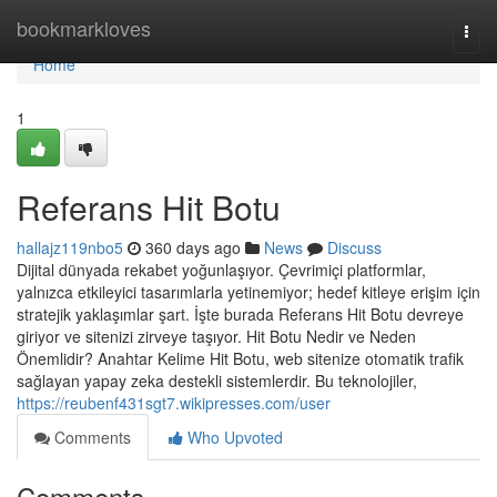
Home
bookmarkloves
Togg
navi
Home
1
Referans Hit Botu
hallajz119nbo5
360 days ago
News
Discuss
Dijital dünyada rekabet yoğunlaşıyor. Çevrimiçi platformlar,
yalnızca etkileyici tasarımlarla yetinemiyor; hedef kitleye erişim için
stratejik yaklaşımlar şart. İşte burada Referans Hit Botu devreye
giriyor ve sitenizi zirveye taşıyor. Hit Botu Nedir ve Neden
Önemlidir? Anahtar Kelime Hit Botu, web sitenize otomatik trafik
sağlayan yapay zeka destekli sistemlerdir. Bu teknolojiler,
https://reubenf431sgt7.wikipresses.com/user
Comments
Who Upvoted
Comments