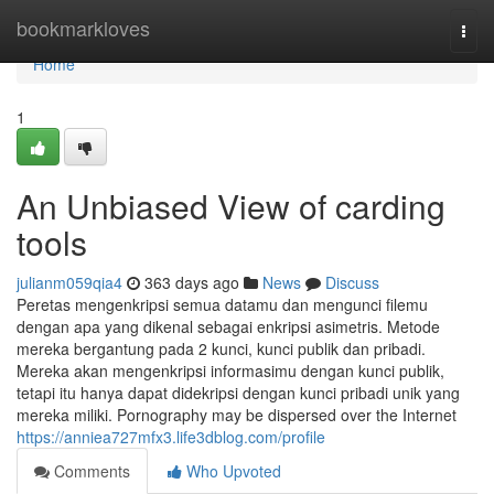
Home
bookmarkloves
Togg
navi
Home
1
An Unbiased View of carding
tools
julianm059qia4
363 days ago
News
Discuss
Peretas mengenkripsi semua datamu dan mengunci filemu
dengan apa yang dikenal sebagai enkripsi asimetris. Metode
mereka bergantung pada 2 kunci, kunci publik dan pribadi.
Mereka akan mengenkripsi informasimu dengan kunci publik,
tetapi itu hanya dapat didekripsi dengan kunci pribadi unik yang
mereka miliki. Pornography may be dispersed over the Internet
https://anniea727mfx3.life3dblog.com/profile
Comments
Who Upvoted