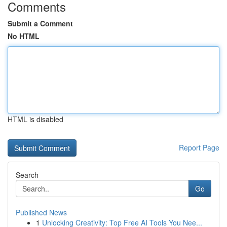
Comments
Submit a Comment
No HTML
HTML is disabled
Report Page
Search
Go
Published News
1
Unlocking Creativity: Top Free AI Tools You Nee...