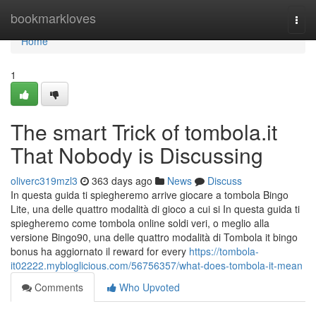
Home
bookmarkloves
Togg
navi
Home
1
The smart Trick of tombola.it
That Nobody is Discussing
oliverc319mzl3
363 days ago
News
Discuss
In questa guida ti spiegheremo arrive giocare a tombola Bingo
Lite, una delle quattro modalità di gioco a cui si In questa guida ti
spiegheremo come tombola online soldi veri, o meglio alla
versione Bingo90, una delle quattro modalità di Tombola it bingo
bonus ha aggiornato il reward for every
https://tombola-
it02222.mybloglicious.com/56756357/what-does-tombola-it-mean
Comments
Who Upvoted