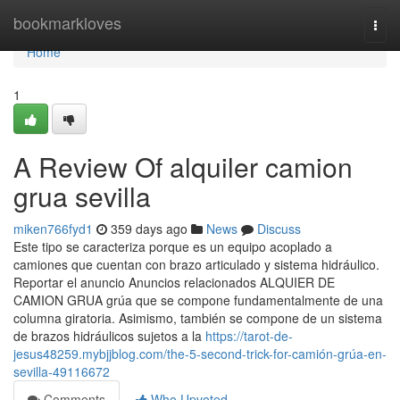
Home
bookmarkloves
Togg
navi
Home
1
A Review Of alquiler camion
grua sevilla
miken766fyd1
359 days ago
News
Discuss
Este tipo se caracteriza porque es un equipo acoplado a
camiones que cuentan con brazo articulado y sistema hidráulico.
Reportar el anuncio Anuncios relacionados ALQUIER DE
CAMION GRUA grúa que se compone fundamentalmente de una
columna giratoria. Asimismo, también se compone de un sistema
de brazos hidráulicos sujetos a la
https://tarot-de-
jesus48259.mybjjblog.com/the-5-second-trick-for-camión-grúa-en-
sevilla-49116672
Comments
Who Upvoted