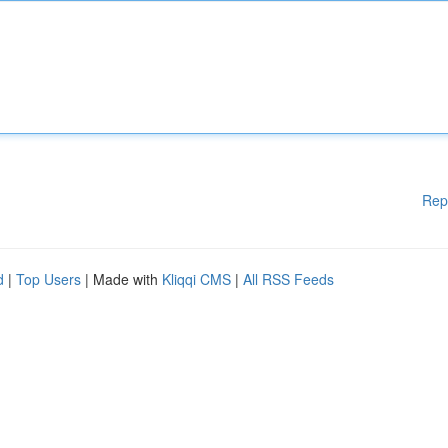
Rep
d
|
Top Users
| Made with
Kliqqi CMS
|
All RSS Feeds