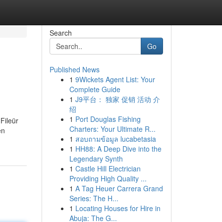
Search
Go
Published News
1
9Wickets Agent List: Your
Complete Guide
1
J9平台： 独家 促销 活动 介
绍
1
Port Douglas Fishing
 Fileür
Charters: Your Ultimate R...
en
1
สอบถามข้อมูล lucabetasia
1
HH88: A Deep Dive into the
Legendary Synth
1
Castle Hill Electrician
Providing High Quality ...
1
A Tag Heuer Carrera Grand
Series: The H...
1
Locating Houses for Hire in
Abuja: The G...