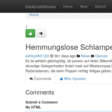
Home
bookmarkloves
Home
New
Submit
Home
1
Hemmungslose Schlampe w
ashleyd827zjt2
361 days ago
News
Discuss
Es ist wirklich gleichgültig, ob person auf dicke Silikont
derartige Gelegenheiten findet male auf Westeuropas 
Rubensdamen, die beim Poppen richtig Vollgas geben.
Comments
Who Upvoted
Comments
Submit a Comment
No HTML