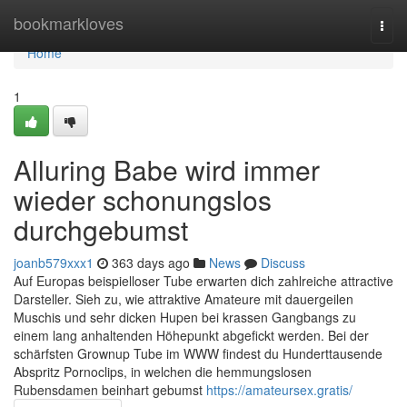
Home
bookmarkloves
Togg
navi
Home
1
Alluring Babe wird immer
wieder schonungslos
durchgebumst
joanb579xxx1
363 days ago
News
Discuss
Auf Europas beispielloser Tube erwarten dich zahlreiche attractive
Darsteller. Sieh zu, wie attraktive Amateure mit dauergeilen
Muschis und sehr dicken Hupen bei krassen Gangbangs zu
einem lang anhaltenden Höhepunkt abgefickt werden. Bei der
schärfsten Grownup Tube im WWW findest du Hunderttausende
Abspritz Pornoclips, in welchen die hemmungslosen
Rubensdamen beinhart gebumst
https://amateursex.gratis/