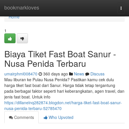
Home
bookmarkloves
Togg
navi
Home
1
Biaya Tiket Fast Boat Sanur -
Nusa Penida Terbaru
umairphml008470
360 days ago
News
Discuss
Mau liburan ke Pulau Nusa Penida? Pastikan kamu cek dulu
harga tiket fast boat dari Sanur. Harga tidak tetap tergantung
pada berbagai faktor seperti hari keberangkatan, agen travel, dan
jenis fast boat. Untuk info
https://dillanelnq282874.blogdon.net/harga-tiket-fast-boat-sanur-
nusa-penida-terbaru-52785470
Comments
Who Upvoted