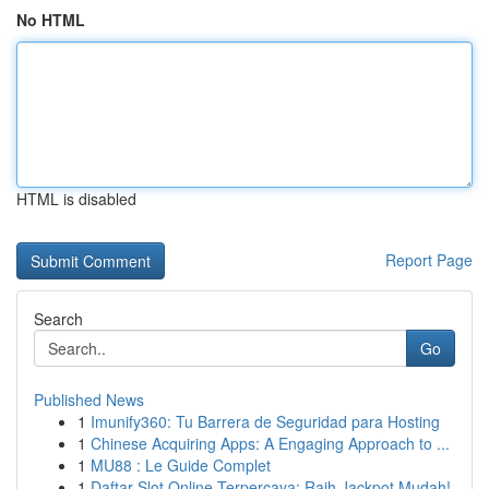
No HTML
HTML is disabled
Report Page
Search
Go
Published News
1
Imunify360: Tu Barrera de Seguridad para Hosting
1
Chinese Acquiring Apps: A Engaging Approach to ...
1
MU88 : Le Guide Complet
1
Daftar Slot Online Terpercaya: Raih Jackpot Mudah!