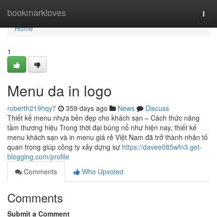
Home
bookmarkloves
Togg
navi
Home
1
Menu da in logo
roberth219hqy7
359 days ago
News
Discuss
Thiết kế menu nhựa bền đẹp cho khách sạn – Cách thức nâng
tầm thương hiệu Trong thời đại bùng nổ như hiện nay, thiết kế
menu khách sạn và in menu giá rẻ Việt Nam đã trở thành nhân tố
quan trọng giúp công ty xây dựng sự
https://davee085wfn3.get-
blogging.com/profile
Comments
Who Upvoted
Comments
Submit a Comment