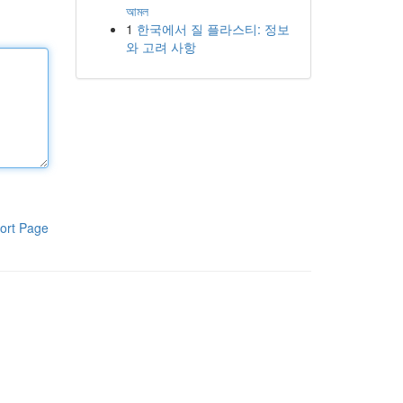
আমল
1
한국에서 질 플라스티: 정보
와 고려 사항
ort Page