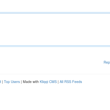
Rep
d
|
Top Users
| Made with
Kliqqi CMS
|
All RSS Feeds