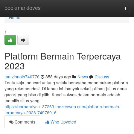
Home
bookmarkloves
Togg
navi
Home
1
Platform Bermain Terpercaya
2023
tamzinnolh740776
358 days ago
News
Discuss
Tentu saja, pencari untung selalu berusaha menemukan platform
yang rekomendasi. Di tahun ini, banyak sekali pilihan {situs dana
gacor{ yang bisa di pilih. Kunci sukses dalam bermain adalah
memilih situs yang
https://barbaraiycn137263.thezenweb.com/platform-bermain-
terpercaya-2023-74976016
Comments
Who Upvoted