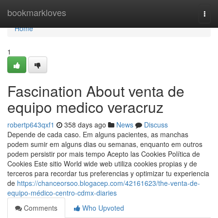
Home
bookmarkloves
Togg
navi
Home
1
Fascination About venta de
equipo medico veracruz
robertp643qxf1
358 days ago
News
Discuss
Depende de cada caso. Em alguns pacientes, as manchas
podem sumir em alguns dias ou semanas, enquanto em outros
podem persistir por mais tempo Acepto las Cookies Política de
Cookies Este sitio World wide web utiliza cookies propias y de
terceros para recordar tus preferencias y optimizar tu experiencia
de
https://chanceorsoo.blogacep.com/42161623/the-venta-de-
equipo-médico-centro-cdmx-diaries
Comments
Who Upvoted