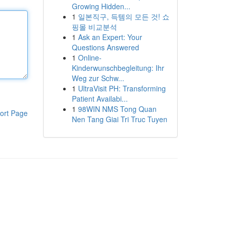
Growing Hidden...
1
일본직구, 득템의 모든 것! 쇼
핑몰 비교분석
1
Ask an Expert: Your
Questions Answered
1
Online-
Kinderwunschbegleitung: Ihr
Weg zur Schw...
1
UltraVisit PH: Transforming
Patient Availabi...
1
98WIN NMS Tong Quan
ort Page
Nen Tang Giai Tri Truc Tuyen