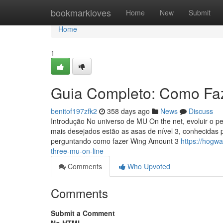
Home
bookmarkloves
Home
New
Submit
Home
1
Guia Completo: Como Faz
benitof197zfk2
358 days ago
News
Discuss
Introdução No universo de MU On the net, evoluir o p
mais desejados estão as asas de nível 3, conhecidas 
perguntando como fazer Wing Amount 3
https://hogw
three-mu-on-line
Comments
Who Upvoted
Comments
Submit a Comment