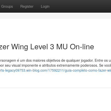
Groups
Register
Login
er Wing Level 3 MU On-line
ersonagem é um dos maiores objetivos de qualquer jogador. Entre os 
por seu visual imponente e atributos extremamente poderosos. Se voc
arts-legacy09753.win-blog.com/17592211/guia-completo-como-fazer-win