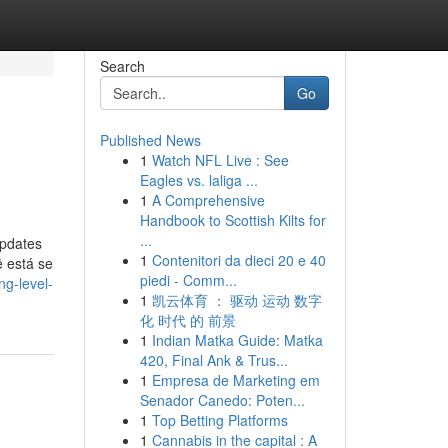
Search
Go
Published News
1
Watch NFL Live : See
Eagles vs. laliga ...
1
A Comprehensive
Handbook to Scottish Kilts for
...
updates
1
Contenitori da dieci 20 e 40
ê está se
piedi - Comm...
g-level-
1
凯云体育 ： 驱动 运动 数字
化 时代 的 前景
1
Indian Matka Guide: Matka
420, Final Ank & Trus...
1
Empresa de Marketing em
Senador Canedo: Poten...
1
Top Betting Platforms
1
Cannabis in the capital : A