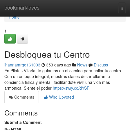
Home
bookmarkloves
Togg
navi
Home
1
Desbloquea tu Centro
ihannamrgo161003
353 days ago
News
Discuss
En Pilates Vitoria, te guiamos en el camino para hallar tu centro.
Con un enfoque integral, nuestras clases desarrollarán tu
conciencia física y mental, facilitándote vivir una vida más
armónica. Siente el poder
https://swiy.co/dYSF
Comments
Who Upvoted
Comments
Submit a Comment
No HTML