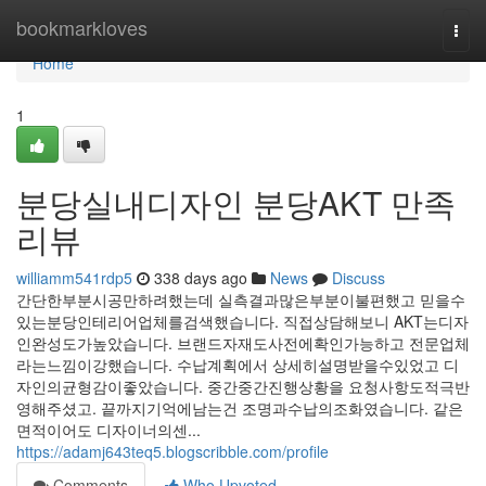
Home
bookmarkloves
Togg
navi
Home
1
분당실내디자인 분당AKT 만족
리뷰
williamm541rdp5
338 days ago
News
Discuss
간단한부분시공만하려했는데 실측결과많은부분이불편했고 믿을수
있는분당인테리어업체를검색했습니다. 직접상담해보니 AKT는디자
인완성도가높았습니다. 브랜드자재도사전에확인가능하고 전문업체
라는느낌이강했습니다. 수납계획에서 상세히설명받을수있었고 디
자인의균형감이좋았습니다. 중간중간진행상황을 요청사항도적극반
영해주셨고. 끝까지기억에남는건 조명과수납의조화였습니다. 같은
면적이어도 디자이너의센...
https://adamj643teq5.blogscribble.com/profile
Comments
Who Upvoted