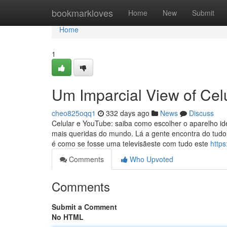
Home
bookmarkloves
Home
New
Submit
Home
1
Um Imparcial View of Ce
cheo825oqq1
332 days ago
News
Discuss
Celular e YouTube: saiba como escolher o aparelho id
mais queridas do mundo. Lá a gente encontra do tudo: 
é como se fosse uma televisãeste com tudo este
http
Comments
Who Upvoted
Comments
Submit a Comment
No HTML