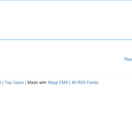
Rep
d
|
Top Users
| Made with
Kliqqi CMS
|
All RSS Feeds