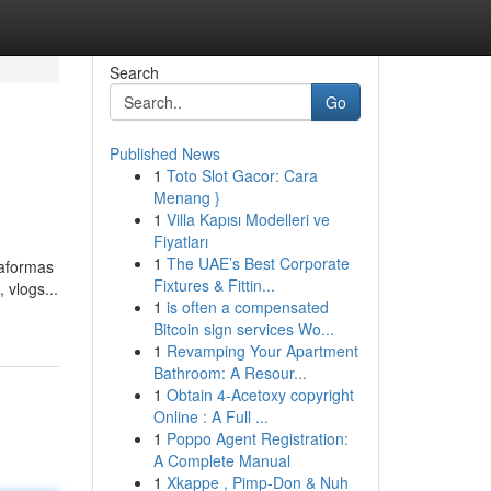
Search
Go
Published News
1
Toto Slot Gacor: Cara
Menang }
1
Villa Kapısı Modelleri ve
Fiyatları
1
The UAE’s Best Corporate
taformas
Fixtures & Fittin...
 vlogs...
1
is often a compensated
Bitcoin sign services Wo...
1
Revamping Your Apartment
Bathroom: A Resour...
1
Obtain 4-Acetoxy copyright
Online : A Full ...
1
Poppo Agent Registration:
A Complete Manual
1
Xkappe , Pimp-Don & Nuh