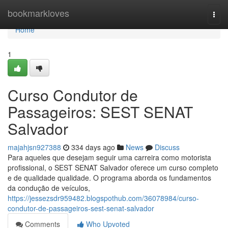
Home
bookmarkloves
Togg
navi
Home
1
Curso Condutor de
Passageiros: SEST SENAT
Salvador
majahjsn927388
334 days ago
News
Discuss
Para aqueles que desejam seguir uma carreira como motorista
profissional, o SEST SENAT Salvador oferece um curso completo
e de qualidade qualidade. O programa aborda os fundamentos
da condução de veículos,
https://jessezsdr959482.blogspothub.com/36078984/curso-
condutor-de-passageiros-sest-senat-salvador
Comments
Who Upvoted