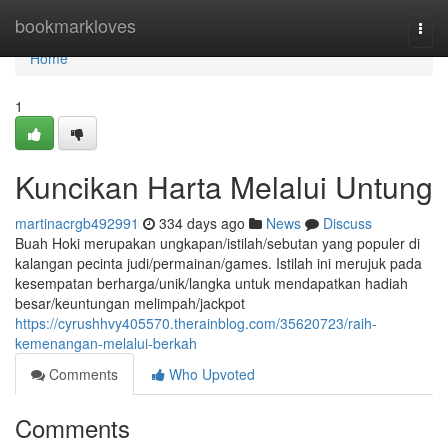
Home
bookmarkloves
Togg
navi
Home
1
Kuncikan Harta Melalui Untung
martinacrgb492991
334 days ago
News
Discuss
Buah Hoki merupakan ungkapan/istilah/sebutan yang populer di
kalangan pecinta judi/permainan/games. Istilah ini merujuk pada
kesempatan berharga/unik/langka untuk mendapatkan hadiah
besar/keuntungan melimpah/jackpot
https://cyrushhvy405570.therainblog.com/35620723/raih-
kemenangan-melalui-berkah
Comments
Who Upvoted
Comments