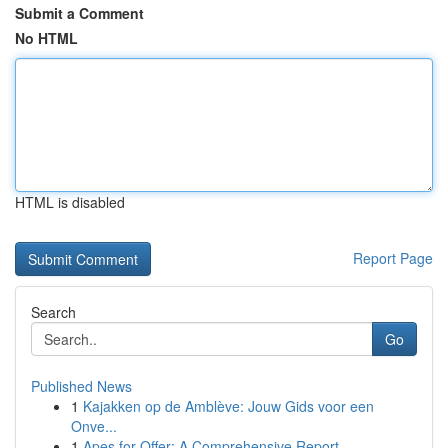
Submit a Comment
No HTML
HTML is disabled
Report Page
Search
Go
Published News
1
Kajakken op de Amblève: Jouw Gids voor een
Onve...
1
Apes for Offer: A Comprehensive Report