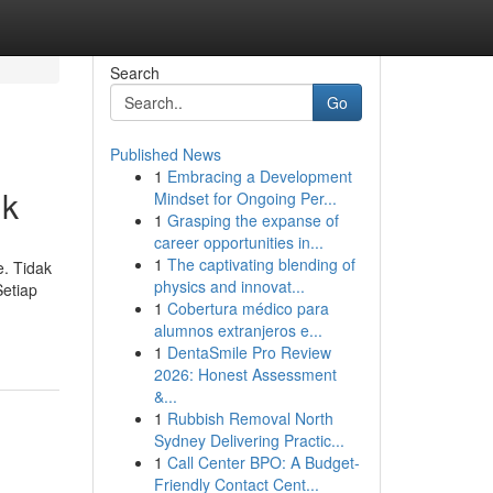
Search
Go
Published News
1
Embracing a Development
ik
Mindset for Ongoing Per...
1
Grasping the expanse of
career opportunities in...
1
The captivating blending of
. Tidak
physics and innovat...
Setiap
1
Cobertura médico para
alumnos extranjeros e...
1
DentaSmile Pro Review
2026: Honest Assessment
&...
1
Rubbish Removal North
Sydney Delivering Practic...
1
Call Center BPO: A Budget-
Friendly Contact Cent...