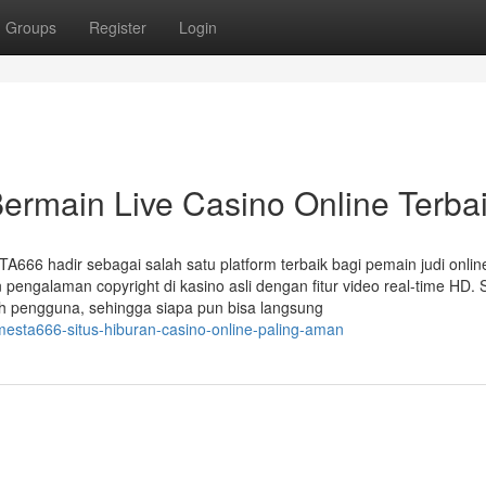
Groups
Register
Login
main Live Casino Online Terba
6 hadir sebagai salah satu platform terbaik bagi pemain judi online
ngalaman copyright di kasino asli dengan fitur video real-time HD. 
 pengguna, sehingga siapa pun bisa langsung
esta666-situs-hiburan-casino-online-paling-aman