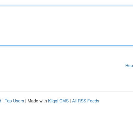
Rep
d
|
Top Users
| Made with
Kliqqi CMS
|
All RSS Feeds