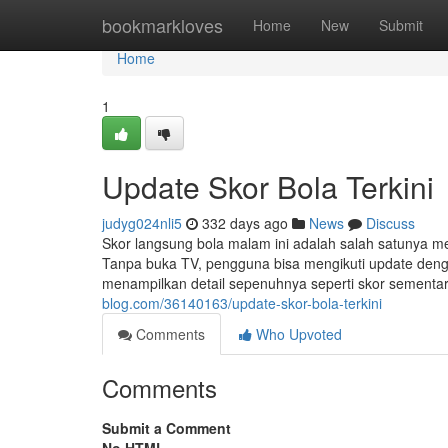
Home
bookmarkloves
Home
New
Submit
Home
1
Update Skor Bola Terkini
judyg024nli5
332 days ago
News
Discuss
Skor langsung bola malam ini adalah salah satunya met
Tanpa buka TV, pengguna bisa mengikuti update dengan
menampilkan detail sepenuhnya seperti skor sementa
blog.com/36140163/update-skor-bola-terkini
Comments
Who Upvoted
Comments
Submit a Comment