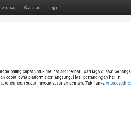
Groups
Register
Login
ode paling cepat untuk melihat skor terbaru dari laga di saat berlang
 cepat lewat platform skor langsung. Hasil pertandingan hari ini
ra, tendangan sudut, hingga susunan pemain. Tak hanya
https://sethrc