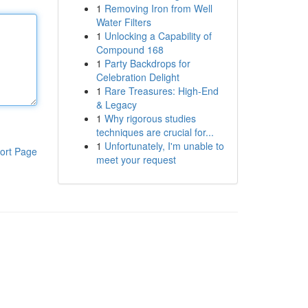
1
Removing Iron from Well
Water Filters
1
Unlocking a Capability of
Compound 168
1
Party Backdrops for
Celebration Delight
1
Rare Treasures: High-End
& Legacy
1
Why rigorous studies
techniques are crucial for...
1
Unfortunately, I'm unable to
ort Page
meet your request