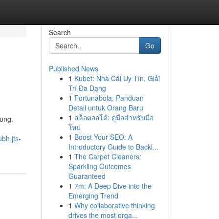
Search
Go
Published News
1
Kubet: Nhà Cái Uy Tín, Giải
Trí Đa Dạng
1
Fortunabola: Panduan
Detail untuk Orang Baru
1
สล็อตออโต้: คู่มือสำหรับมือ
sung.
ใหม่
1
Boost Your SEO: A
ubh.jts-
Introductory Guide to Backl...
1
The Carpet Cleaners:
Sparkling Outcomes
Guaranteed
1
7m: A Deep Dive into the
Emerging Trend
1
Why collaborative thinking
drives the most orga...