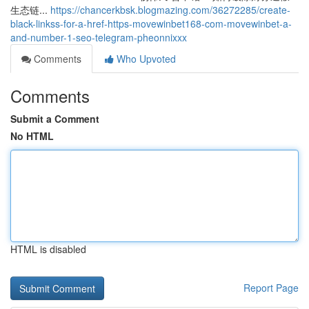
生态链...
https://chancerkbsk.blogmazing.com/36272285/create-
black-linkss-for-a-href-https-movewinbet168-com-movewinbet-a-
and-number-1-seo-telegram-pheonnixxx
Comments
Who Upvoted
Comments
Submit a Comment
No HTML
HTML is disabled
Report Page