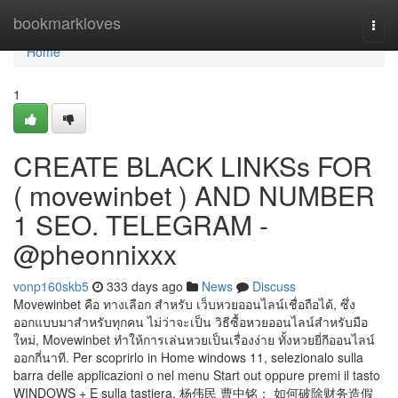
Home
bookmarkloves
Togg
navi
Home
1
CREATE BLACK LINKSs FOR
( movewinbet ) AND NUMBER
1 SEO. TELEGRAM -
@pheonnixxx
vonp160skb5
333 days ago
News
Discuss
Movewinbet คือ ทางเลือก สำหรับ เว็บหวยออนไลน์เชื่อถือได้, ซึ่ง
ออกแบบมาสำหรับทุกคน ไม่ว่าจะเป็น วิธีซื้อหวยออนไลน์สำหรับมือ
ใหม่, Movewinbet ทำให้การเล่นหวยเป็นเรื่องง่าย ทั้งหวยยี่กีออนไลน์
ออกกี่นาที. Per scoprirlo in Home windows 11, selezionalo sulla
barra delle applicazioni o nel menu Start out oppure premi il tasto
WINDOWS + E sulla tastiera. 杨伟民 曹中铭： 如何破除财务造假