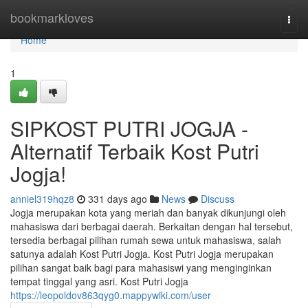
Home
bookmarkloves
Togg
navi
Home
1
SIPKOST PUTRI JOGJA -
Alternatif Terbaik Kost Putri
Jogja!
anniel319hqz8
331 days ago
News
Discuss
Jogja merupakan kota yang meriah dan banyak dikunjungi oleh
mahasiswa dari berbagai daerah. Berkaitan dengan hal tersebut,
tersedia berbagai pilihan rumah sewa untuk mahasiswa, salah
satunya adalah Kost Putri Jogja. Kost Putri Jogja merupakan
pilihan sangat baik bagi para mahasiswi yang menginginkan
tempat tinggal yang asri. Kost Putri Jogja
https://leopoldov863qyg0.mappywiki.com/user