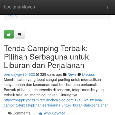
Home
bookmarkloves
Togg
navi
Home
1
Tenda Camping Terbaik:
Pilihan Serbaguna untuk
Liburan dan Perjalanan
brendajvgw904822
328 days ago
News
Discuss
Memilih saran yang tepat sangat penting untuk memastikan
kenyamanan dan keamanan saat berlibur atau berkemah.
Banyak pilihan tenda tersedia di pasaran, tetapi memilih yang
terbaik bisa jadi membingungkan. Untungnya,
https://poppieyoet875723.anchor-blog.com/17139213/tenda-
camping-terbaik-pilihan-serbaguna-untuk-liburan-dan-perjalanan
Comments
Who Upvoted