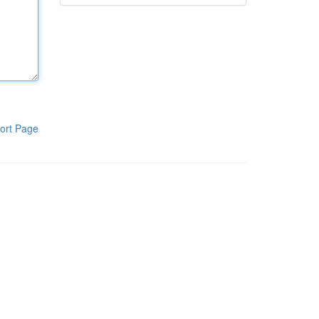
ort Page