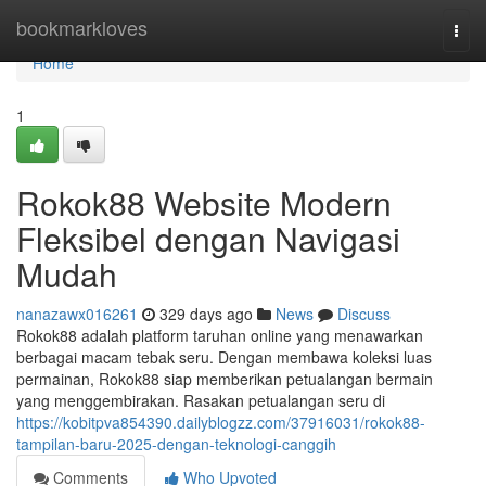
Home
bookmarkloves
Togg
navi
Home
1
Rokok88 Website Modern
Fleksibel dengan Navigasi
Mudah
nanazawx016261
329 days ago
News
Discuss
Rokok88 adalah platform taruhan online yang menawarkan
berbagai macam tebak seru. Dengan membawa koleksi luas
permainan, Rokok88 siap memberikan petualangan bermain
yang menggembirakan. Rasakan petualangan seru di
https://kobitpva854390.dailyblogzz.com/37916031/rokok88-
tampilan-baru-2025-dengan-teknologi-canggih
Comments
Who Upvoted