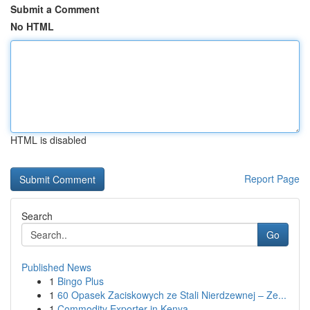
Submit a Comment
No HTML
HTML is disabled
Report Page
Search
Go
Published News
1
Bingo Plus
1
60 Opasek Zaciskowych ze Stali Nierdzewnej – Ze...
1
Commodity Exporter in Kenya