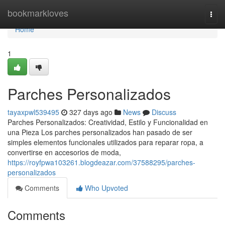
Home
bookmarkloves
Togg
navi
Home
1
Parches Personalizados
tayaxpwl539495
327 days ago
News
Discuss
Parches Personalizados: Creatividad, Estilo y Funcionalidad en
una Pieza Los parches personalizados han pasado de ser
simples elementos funcionales utilizados para reparar ropa, a
convertirse en accesorios de moda,
https://royfpwa103261.blogdeazar.com/37588295/parches-
personalizados
Comments
Who Upvoted
Comments