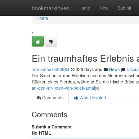
Home
bookmarkloves
Home
New
Submit
Home
1
Ein traumhaftes Erlebnis 
mariamaaxj400864
326 days ago
News
Discu
Der Sand unter den Hufeisen und das Meeresrauschen
Rücken eines Pferdes, während Sie die frische Brise 
an-den-str-nden-von-belek-antalya
Comments
Who Upvoted
Comments
Submit a Comment
No HTML