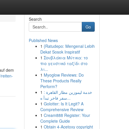
Search
Go
Published News
1
{Ratudepo: Mengenal Lebih
Dekat Sosok Inspiratif
1
Σουβλάκια Μύτικα: το
πιο γευστικό ταξίδι στο
λι...
auf dem
1
Myoglow Reviews: Do
/reiten-
These Products Really
Perform?
1
خدمة ليموزين مطار القاهرة :
سفر فاخر تبدأ ه...
1
Golotter: Is It Legit? A
Comprehensive Review
1
Cream888 Register: Your
Complete Guide
1
Obtain 4-Acetoxy copyright