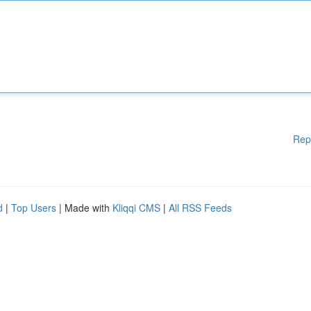
Rep
d
|
Top Users
| Made with
Kliqqi CMS
|
All RSS Feeds