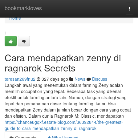
Home
bookmarkloves
Togg
navi
Home
1
Cara mendapatkan zenny di
ragnarok Secrets
teresan269fnu2
327 days ago
News
Discuss
Langkah awal yang menentukan dalam farming Zeny adalah
memilih occupation yang tepat. Beberapa task yang dikenal
efektif untuk farming antara lain: Namun, dengan strategi yang
tepat dan pemahaman dasar tentang farming, kamu bisa
mendapatkan Zeny dalam jumlah besar dengan cara yang cepat
dan efisien. Dalam dunia Ragnarok M: Classic, mendapatkan
https://chanceugqxf.estate-blog.com/36392844/the-greatest-
guide-to-cara-mendapatkan-zenny-di-ragnarok
Comments
Who Upvoted