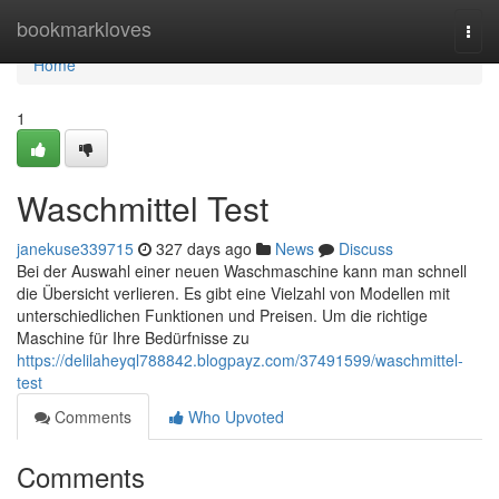
Home
bookmarkloves
Togg
navi
Home
1
Waschmittel Test
janekuse339715
327 days ago
News
Discuss
Bei der Auswahl einer neuen Waschmaschine kann man schnell
die Übersicht verlieren. Es gibt eine Vielzahl von Modellen mit
unterschiedlichen Funktionen und Preisen. Um die richtige
Maschine für Ihre Bedürfnisse zu
https://delilaheyql788842.blogpayz.com/37491599/waschmittel-
test
Comments
Who Upvoted
Comments