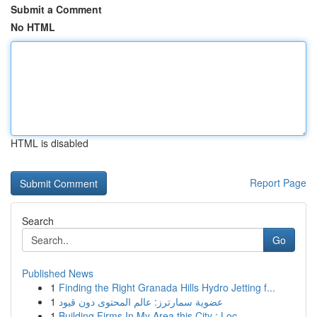
Submit a Comment
No HTML
HTML is disabled
Report Page
Search
Go
Published News
1
Finding the Right Granada Hills Hydro Jetting f...
1
عضوية سمارترز: عالم المحتوى دون قيود
1
Building Firms In My Area this City : Loc...