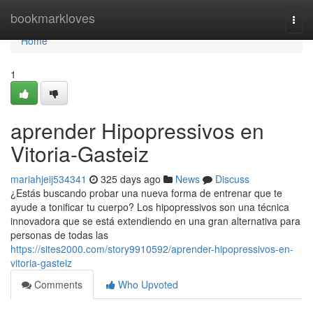
Home
bookmarkloves
Togg
navi
Home
1
aprender Hipopressivos en
Vitoria-Gasteiz
mariahjeij534341
325 days ago
News
Discuss
¿Estás buscando probar una nueva forma de entrenar que te
ayude a tonificar tu cuerpo? Los hipopressivos son una técnica
innovadora que se está extendiendo en una gran alternativa para
personas de todas las
https://sites2000.com/story9910592/aprender-hipopressivos-en-
vitoria-gasteiz
Comments
Who Upvoted