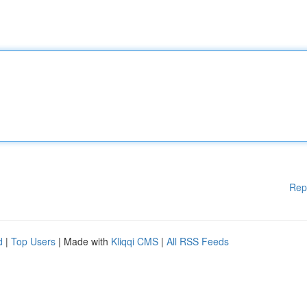
Rep
d
|
Top Users
| Made with
Kliqqi CMS
|
All RSS Feeds