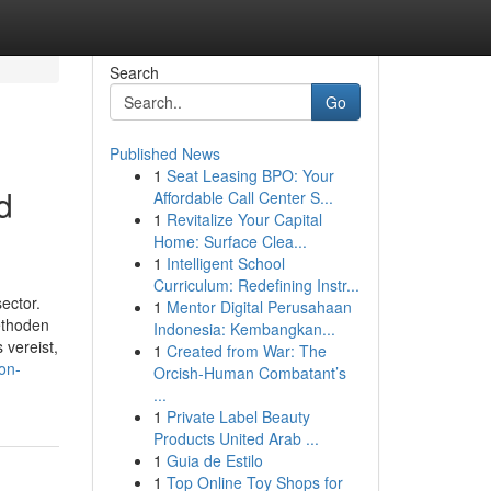
Search
Go
Published News
1
Seat Leasing BPO: Your
d
Affordable Call Center S...
1
Revitalize Your Capital
Home: Surface Clea...
1
Intelligent School
Curriculum: Redefining Instr...
ector.
1
Mentor Digital Perusahaan
ethoden
Indonesia: Kembangkan...
 vereist,
1
Created from War: The
on-
Orcish-Human Combatant’s
...
1
Private Label Beauty
Products United Arab ...
1
Guia de Estilo
1
Top Online Toy Shops for