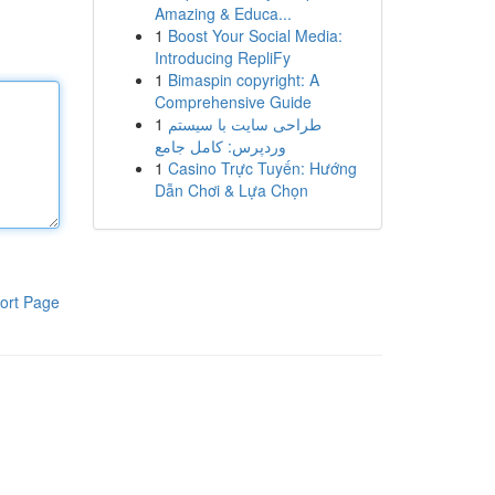
Amazing & Educa...
1
Boost Your Social Media:
Introducing RepliFy
1
Bimaspin copyright: A
Comprehensive Guide
1
طراحی سایت با سیستم
وردپرس: کامل جامع
1
Casino Trực Tuyến: Hướng
Dẫn Chơi & Lựa Chọn
ort Page