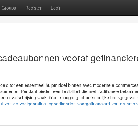
Groups
Register
Login
 cadeaubonnen vooraf gefinancier
oeid tot een essentieel hulpmiddel binnen avec moderne e-commerces
menten Pendant bieden een flexibiliteit die met traditionele betaalm
f een overschrijving vaak directe toegang tot persoonlijke bankgegevens
t-van-de-veelgebruikte-tegoedkaarten-voorgefinancierd-van-de-amaz