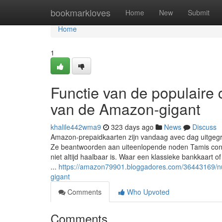
Home
bookmarkloves
Home
New
Submit
Home
1
Functie van de populaire
van de Amazon-gigant
khalile442wma9
323 days ago
News
Discuss
Amazon-prepaidkaarten zijn vandaag avec dag uitgegr
Ze beantwoorden aan uiteenlopende noden Tamis consu
niet altijd haalbaar is. Waar een klassieke bankkaart o
...
https://amazon79901.bloggadores.com/36443169/nu
gigant
Comments
Who Upvoted
Comments