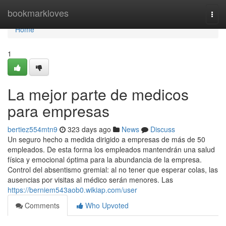
Home
bookmarkloves
Togg
navi
Home
1
La mejor parte de medicos
para empresas
bertiez554mtn9
323 days ago
News
Discuss
Un seguro hecho a medida dirigido a empresas de más de 50
empleados. De esta forma los empleados mantendrán una salud
física y emocional óptima para la abundancia de la empresa.
Control del absentismo gremial: al no tener que esperar colas, las
ausencias por visitas al médico serán menores. Las
https://berniem543aob0.wikiap.com/user
Comments
Who Upvoted