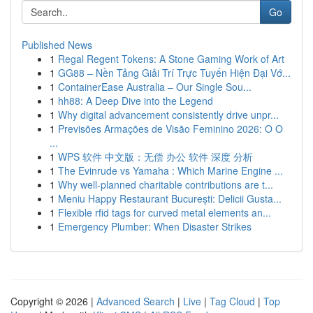
Go
Published News
1
Regal Regent Tokens: A Stone Gaming Work of Art
1
GG88 – Nền Tảng Giải Trí Trực Tuyến Hiện Đại Vớ...
1
ContainerEase Australia – Our Single Sou...
1
hh88: A Deep Dive into the Legend
1
Why digital advancement consistently drive unpr...
1
Previsões Armações de Visão Feminino 2026: O O
...
1
WPS 软件 中文版：无偿 办公 软件 深度 分析
1
The Evinrude vs Yamaha : Which Marine Engine ...
1
Why well-planned charitable contributions are t...
1
Meniu Happy Restaurant București: Delicii Gusta...
1
Flexible rfid tags for curved metal elements an...
1
Emergency Plumber: When Disaster Strikes
Copyright © 2026 |
Advanced Search
|
Live
|
Tag Cloud
|
Top