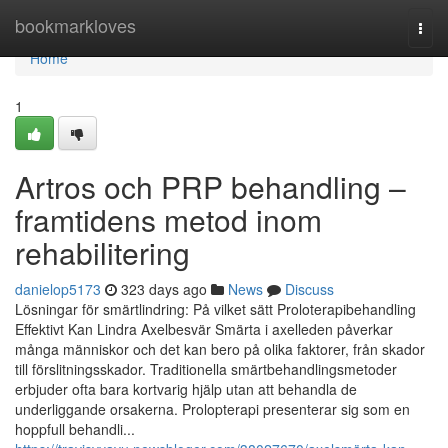
Home
bookmarkloves
Togg
navi
Home
1
Artros och PRP behandling –
framtidens metod inom
rehabilitering
danielop5173
323 days ago
News
Discuss
Lösningar för smärtlindring: På vilket sätt Proloterapibehandling
Effektivt Kan Lindra Axelbesvär Smärta i axelleden påverkar
många människor och det kan bero på olika faktorer, från skador
till förslitningsskador. Traditionella smärtbehandlingsmetoder
erbjuder ofta bara kortvarig hjälp utan att behandla de
underliggande orsakerna. Prolopterapi presenterar sig som en
hoppfull behandli...