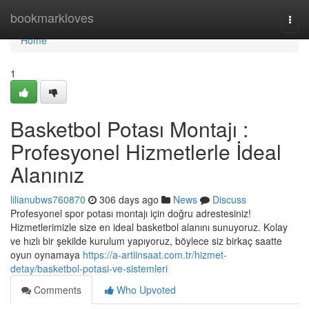
Home
bookmarkloves
Togg
navi
Home
1
Basketbol Potası Montajı :
Profesyonel Hizmetlerle İdeal
Alanınız
lilianubws760870
306 days ago
News
Discuss
Profesyonel spor potası montajı için doğru adrestesiniz!
Hizmetlerimizle size en ideal basketbol alanını sunuyoruz. Kolay
ve hızlı bir şekilde kurulum yapıyoruz, böylece siz birkaç saatte
oyun oynamaya
https://a-artiinsaat.com.tr/hizmet-
detay/basketbol-potasi-ve-sistemleri
Comments
Who Upvoted