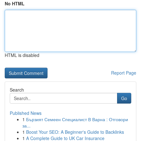
No HTML
HTML is disabled
Report Page
Search
Go
Published News
1
Бързият Семеен Специалист В Варна : Отговори
за...
1
Boost Your SEO: A Beginner's Guide to Backlinks
1
A Complete Guide to UK Car Insurance