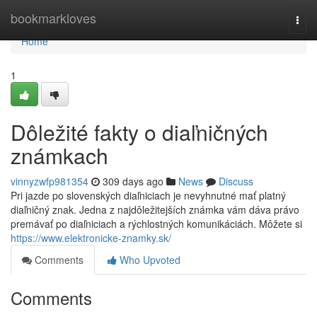
Home
bookmarkloves
Togg
navi
Home
1
Dôležité fakty o diaľničných
známkach
vinnyzwfp981354
309 days ago
News
Discuss
Pri jazde po slovenských diaľniciach je nevyhnutné mať platný
diaľničný znak. Jedna z najdôležitejších známka vám dáva právo
premávať po diaľniciach a rýchlostných komunikáciách. Môžete si
https://www.elektronicke-znamky.sk/
Comments
Who Upvoted
Comments