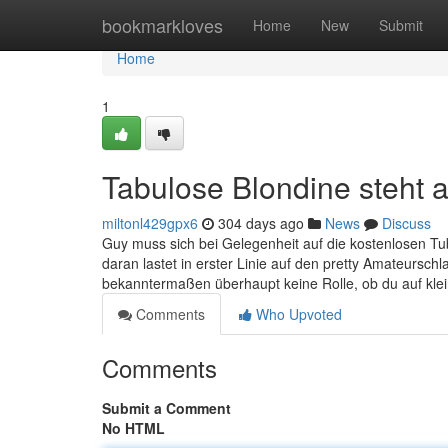
Home
bookmarkloves
Home
New
Submit
Home
1
Tabulose Blondine steht 
miltonl429gpx6
304 days ago
News
Discuss
Guy muss sich bei Gelegenheit auf die kostenlosen Tu
daran lastet in erster Linie auf den pretty Amateursch
bekanntermaßen überhaupt keine Rolle, ob du auf kl
Comments
Who Upvoted
Comments
Submit a Comment
No HTML