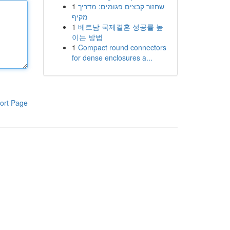
1
שחזור קבצים פגומים: מדריך
מקיף
1
베트남 국제결혼 성공률 높
이는 방법
1
Compact round connectors
for dense enclosures a...
ort Page