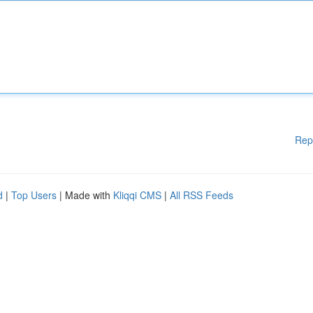
Rep
d
|
Top Users
| Made with
Kliqqi CMS
|
All RSS Feeds