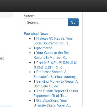
Search
Go
Published News
1
Hialeah AC Repair: Your
Local Contractor for Fa...
1
iptv maroc
1
Your Guide to the Best
Resorts in Murree, P...
uld
1
다낭 돈키호테: 베트남 로컬
생필품 쇼핑의 천국
1
Professor Santos: A
Educator's Spiritual Journey
1
Sending Money to Nepal: A
Complete Guide
1
The Pundit Report'sTheirIts
ExperimentsTrialsTe...
1
iGetVapeStore: Your
Ultimate Digital Vape D...