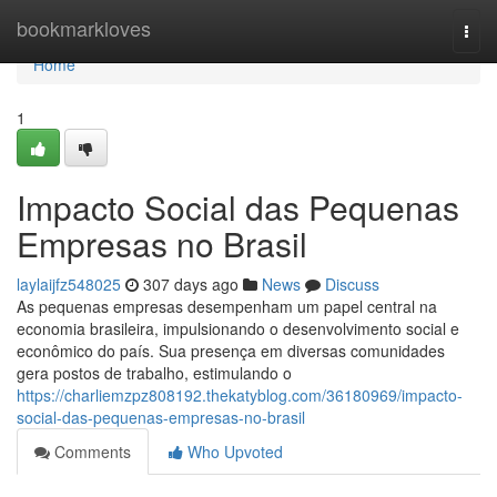
Home
bookmarkloves
Togg
navi
Home
1
Impacto Social das Pequenas
Empresas no Brasil
laylaijfz548025
307 days ago
News
Discuss
As pequenas empresas desempenham um papel central na
economia brasileira, impulsionando o desenvolvimento social e
econômico do país. Sua presença em diversas comunidades
gera postos de trabalho, estimulando o
https://charliemzpz808192.thekatyblog.com/36180969/impacto-
social-das-pequenas-empresas-no-brasil
Comments
Who Upvoted