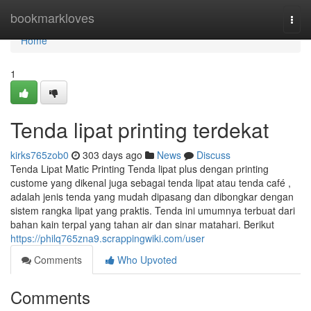
Home
bookmarkloves
Togg
navi
Home
1
Tenda lipat printing terdekat
kirks765zob0
303 days ago
News
Discuss
Tenda Lipat Matic Printing Tenda lipat plus dengan printing
custome yang dikenal juga sebagai tenda lipat atau tenda café ,
adalah jenis tenda yang mudah dipasang dan dibongkar dengan
sistem rangka lipat yang praktis. Tenda ini umumnya terbuat dari
bahan kain terpal yang tahan air dan sinar matahari. Berikut
https://philq765zna9.scrappingwiki.com/user
Comments
Who Upvoted
Comments