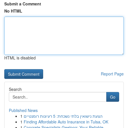
Submit a Comment
No HTML
HTML is disabled
Report Page
Search
Go
Published News
1
הצעת נישואין בלתי נשכחת: 5 רעיונות רומנטיים
1
Finding Affordable Auto Insurance in Tulsa, OK
1
Concrete Specialists Geelong: Your Reliable ...