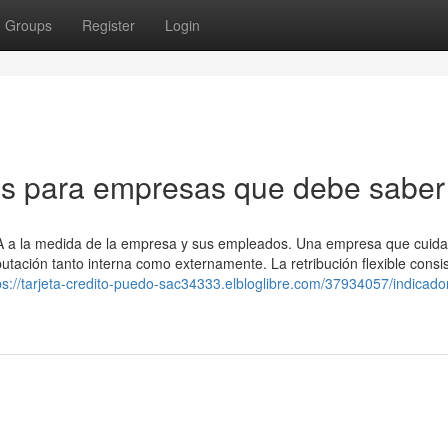
Groups
Register
Login
os para empresas que debe saber
SA a la medida de la empresa y sus empleados. Una empresa que cuida
ación tanto interna como externamente. La retribución flexible consi
ps://tarjeta-credito-puedo-sac34333.elbloglibre.com/37934057/indicado