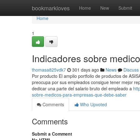
Home
bookmarkloves
Home
New
Submit
Home
1
Indicadores sobre medic
thomasa825vdk7
301 days ago
News
Discuss
Por producto El amplio portfolio de productos de ASI
preocupa por sus empleados consigue tener mejor reput
dedicar una parte del salario bruto del empleado a
htt
sobre-medicos-para-empresas-que-debe-saber
Comments
Who Upvoted
Comments
Submit a Comment