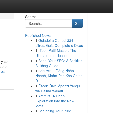
Search
Go
Published News
1
Geladeira Consul 334
Litros: Guia Completo e Dicas
1
{Teen Patti Master: The
Ultimate Introduction ...
1
Boost Your SEO: A Backlink
 y se
Building Guide
ste en
1
nohuwin – Đăng Nhập
res-
Nhanh, Khám Phá Kho Game
Đ...
1
Escort Dar: Mpenzi Yangu
wa Daima Wakati
1
Arcmira: A Deep
Exploration into the New
Meta...
1
Beginning Your Pure