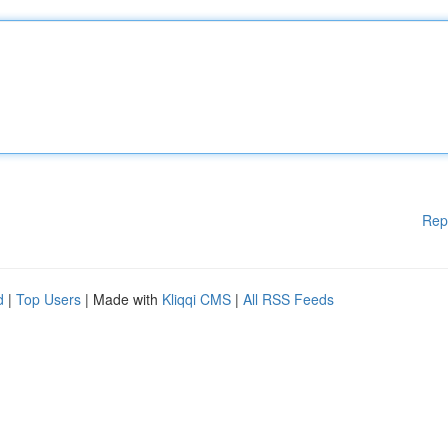
Rep
d
|
Top Users
| Made with
Kliqqi CMS
|
All RSS Feeds