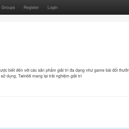
Groups
Register
Login
được biết đến với các sản phẩm giải trí đa dạng như game bài đổi thưở
ễ sử dụng, Twin68 mang lại trải nghiệm giải trí