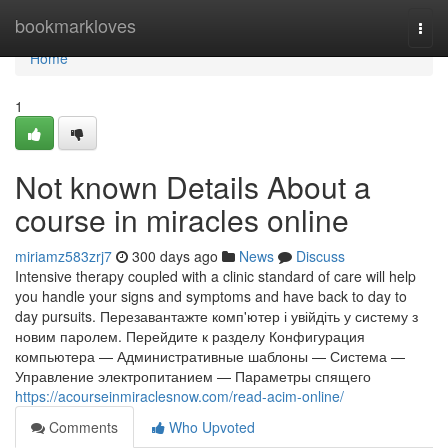
Home
bookmarkloves
Togg
navi
Home
1
Not known Details About a
course in miracles online
miriamz583zrj7
300 days ago
News
Discuss
Intensive therapy coupled with a clinic standard of care will help
you handle your signs and symptoms and have back to day to
day pursuits. Перезавантажте комп'ютер і увійдіть у систему з
новим паролем. Перейдите к разделу Конфигурация
компьютера — Административные шаблоны — Система —
Управление электропитанием — Параметры спящего
https://acourseinmiraclesnow.com/read-acim-online/
Comments
Who Upvoted